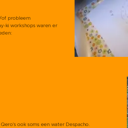
s/of probleem
nay-ki workshops waren er
deden:
s ook soms een water Despacho.